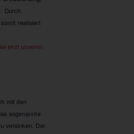
t. Durch
omit realisiert
e jetzt unseren
ch mit den
 das sogenannte
zu versinken. Der