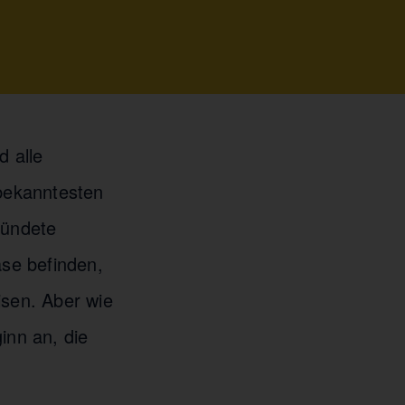
 alle
 bekanntesten
ründete
se befinden,
isen. Aber wie
inn an, die