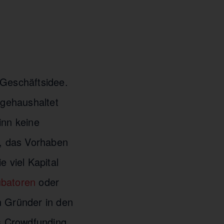
 Geschäftsidee.
 gehaushaltet
nn keine
g, das Vorhaben
 viel Kapital
ubatoren
oder
n Gründer in den
as Crowdfunding,