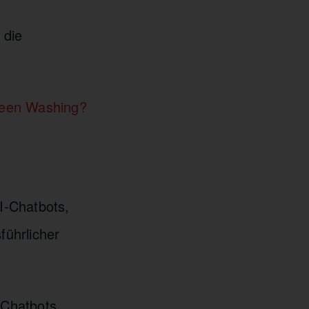
 die
reen Washing?
KI-Chatbots,
führlicher
 Chatbots