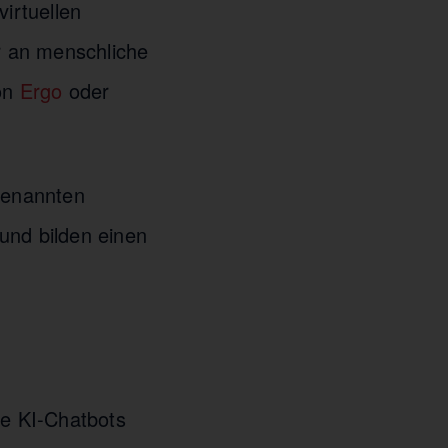
virtuellen
r an menschliche
von
Ergo
oder
ogenannten
und bilden einen
re KI-Chatbots