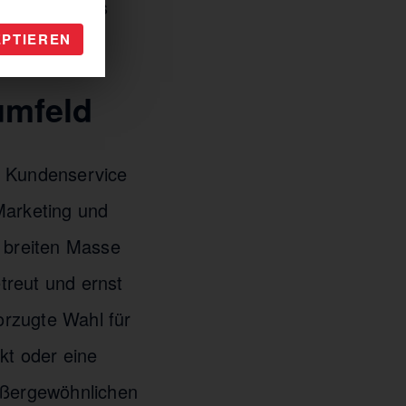
igt, dass das
EPTIEREN
anzugehen.
umfeld
r Kundenservice
Marketing und
r breiten Masse
treut und ernst
orzugte Wahl für
kt oder eine
außergewöhnlichen