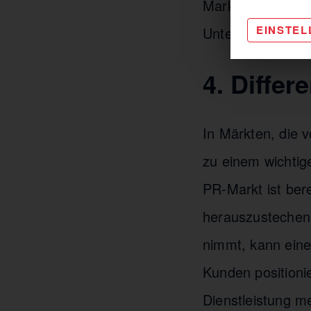
Markenimage zu 
EINSTE
Unternehmen Ver
4. Diffe
In Märkten, die 
zu einem wichtig
PR-Markt ist ber
herauszustechen.
nimmt, kann eine
Kunden positioni
Dienstleistung m