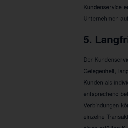
Kundenservice e
Unternehmen aufg
5. Langf
Der Kundenservic
Gelegenheit, lan
Kunden als indiv
entsprechend bet
Verbindungen kön
einzelne Transakt
einen erfüllten 