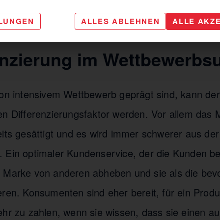
minimieren. Transparentes
Krisenmanagement
ze
LLUNGEN
ALLES ABLEHNEN
ALLE AKZ
antwortung übernimmt und bereit ist, Probleme 
renzierung im Wettbewerbs
von intensivem Wettbewerb geprägt sind, kann de
en Differenzierungsfaktor werden. Vor allem das 
eits gesättigt und es wird immer schwerer aus de
 Ein optimaler Kundenservice, der die Kunden be
 Marke von anderen abheben und sie als die bev
eren. Konsumenten sind eher bereit, für ein Produ
ehr zu zahlen, wenn sie wissen, dass sie einen 