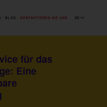
S
BLOG
KONTAKTIEREN SIE UNS
DE
ice für das
ge: Eine
bare
g