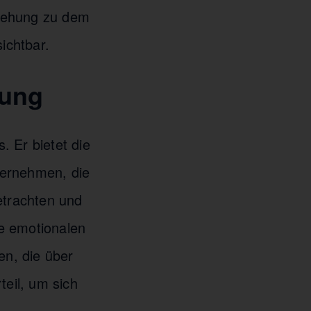
ziehung zu dem
ichtbar.
lung
 Er bietet die
ternehmen, die
etrachten und
e emotionalen
n, die über
teil, um sich