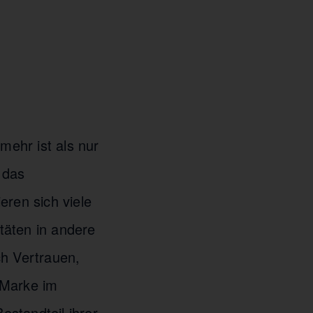
ehr ist als nur
 das
eren sich viele
täten in andere
ch Vertrauen,
 Marke im
standteil ihrer