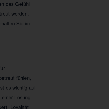
en das Gefühl
treut werden,
ehalten Sie im
für
etreut fühlen,
ist es wichtig auf
 einer Lösung
ert. Loyalität