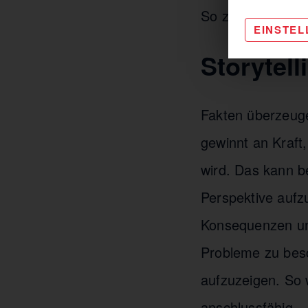
So zeigen wir, wi
EINSTE
Storytell
Fakten überzeug
gewinnt an Kraft
wird. Das kann b
Perspektive aufz
Konsequenzen und
Probleme zu besc
aufzuzeigen. So 
anschlussfähig.