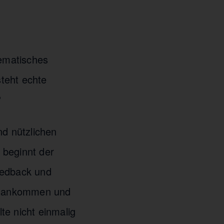
tematisches
teht echte
?
nd nützlichen
g beginnt der
eedback und
te ankommen und
te nicht einmalig