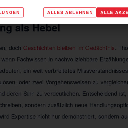
e Thought Leadership in der Praxis wirkt.
LLUNGEN
ALLES ABLEHNEN
ALLE AKZ
ing als Hebel
en, doch
Geschichten bleiben im Gedächtnis
. Th
, wenn Fachwissen in nachvollziehbare Erzählunge
edeuten, ein weit verbreitetes Missverständnisse
ulösen, oder zwei Vorgehensweisen zu vergleich
 deren Sinn zu verdeutlichen. Entscheidend ist, 
hreiben, sondern zusätzlich neue Handlungsopti
wird Expertise nicht nur demonstriert, sondern a