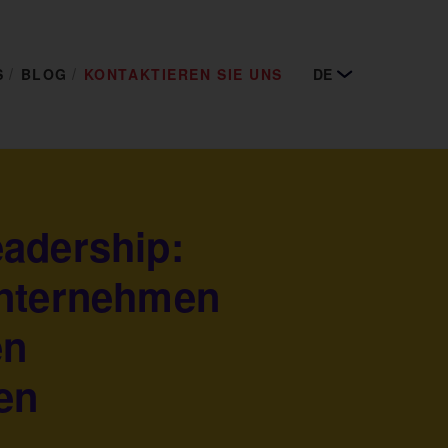
S
BLOG
KONTAKTIEREN SIE UNS
DE
adership:
Unternehmen
en
ren