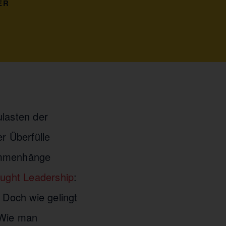
ER
ulasten der
r Überfülle
sammenhänge
ught Leadership
:
 Doch wie gelingt
 Wie man