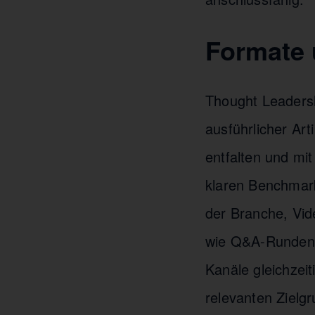
Formate 
Thought Leadersh
ausführlicher Art
entfalten und mi
klaren Benchmark
der Branche, Vi
wie Q&A-Runden f
Kanäle gleichzei
relevanten Zielg