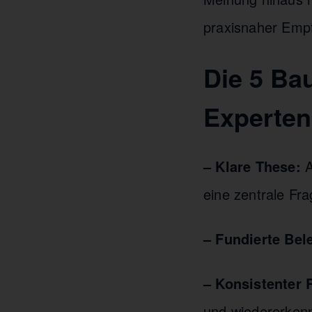
praxisnaher Emp
Die 5 Bau
Experten
– Klare These:
A
eine zentrale Fra
– Fundierte Bel
– Konsistenter
und wiedererken