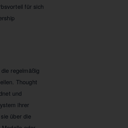
svorteil für sich
ership
 die regelmäßig
uellen. Thought
rdnet und
ystem ihrer
sie über die
r Modelle oder