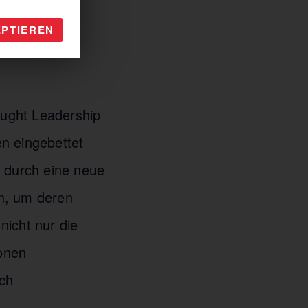
EPTIEREN
ought Leadership
n eingebettet
s durch eine neue
en, um deren
nicht nur die
onen
uch