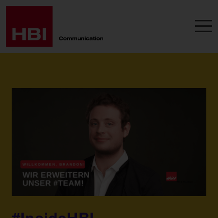
#InsideHBI –