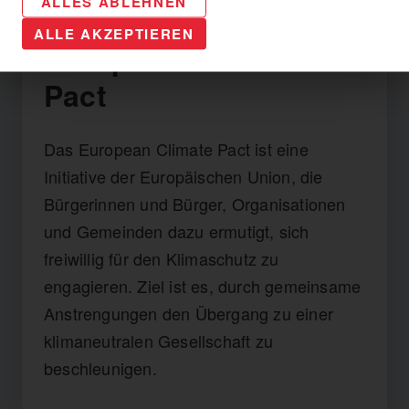
ALLES ABLEHNEN
ALLE AKZEPTIEREN
European Climate
Pact
Das European Climate Pact ist eine
Initiative der Europäischen Union, die
Bürgerinnen und Bürger, Organisationen
und Gemeinden dazu ermutigt, sich
freiwillig für den Klimaschutz zu
engagieren. Ziel ist es, durch gemeinsame
Anstrengungen den Übergang zu einer
klimaneutralen Gesellschaft zu
beschleunigen.