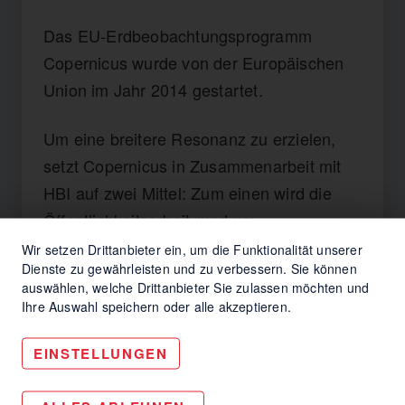
Das EU-Erdbeobachtungsprogramm
Copernicus wurde von der Europäischen
Union im Jahr 2014 gestartet.
Um eine breitere Resonanz zu erzielen,
setzt Copernicus in Zusammenarbeit mit
HBI auf zwei Mittel: Zum einen wird die
Öffentlichkeitsarbeit rund um
Veranstaltungen organisiert & zum
Wir setzen Drittanbieter ein, um die Funktionalität unserer
Dienste zu gewährleisten und zu verbessern. Sie können
anderen werden die Medien mit thematisch
auswählen, welche Drittanbieter Sie zulassen möchten und
passenden Inhalten angesprochen.
Ihre Auswahl speichern oder alle akzeptieren.
EINSTELLUNGEN