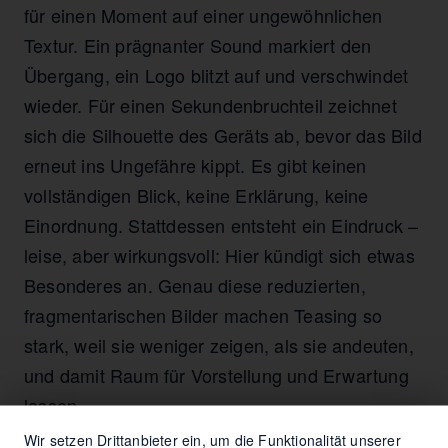
für einen Moment auf einer ungewöhnlichen
Textur. Ein prägnanter Sound markiert den
Übergang, ein Logo blitzt auf und verschwindet
wieder. Für einen Sekundenbruchteil zeichnet
sich die Silhouette des Geräts ab, bevor das Bild
erneut ins Ungefähre kippt. Es gibt keinen
vollständigen Blick, keine Erklärung, keine
Einordnung. Stattdessen entsteht ein Eindruck –
leise, aber wirkungsvoll: Hier kündigt sich etwas
Besonderes an. Genau diese reduzierten,
fragmentarischen Bilder machen Teasing so
stark, weil sie weniger zeigen, als sie andeuten,
und damit Raum für Vorstellung und Erwartung
lassen.
Wir setzen Drittanbieter ein, um die Funktionalität unserer