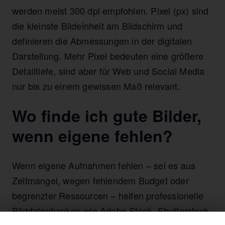
werden meist 300 dpi empfohlen. Pixel (px) sind
die kleinste Bildeinheit am Bildschirm und
definieren die Abmessungen in der digitalen
Darstellung. Mehr Pixel bedeuten eine größere
Detailtiefe, sind aber für Web und Social Media
nur bis zu einem gewissen Maß relevant.
Wo finde ich gute Bilder,
wenn eigene fehlen?
Wenn eigene Aufnahmen fehlen – sei es aus
Zeitmangel, wegen fehlendem Budget oder
begrenzter Ressourcen – helfen professionelle
Bilddatenbanken wie Adobe Stock, Shutterstock,