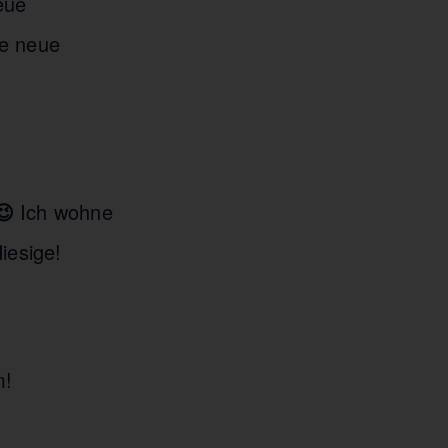
eue
ne neue
😉
Ich wohne
iesige!
m!