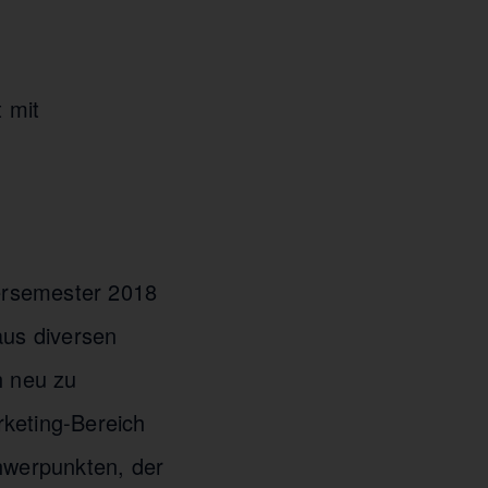
 mit
ersemester 2018
aus diversen
h neu zu
rketing-Bereich
hwerpunkten, der