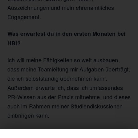
Auszeichnungen und mein ehrenamtliches
Engagement.
Was erwartest du in den ersten Monaten bei
HBI?
Ich will meine Fähigkeiten so weit ausbauen,
dass meine Teamleitung mir Aufgaben überträgt,
die ich selbstständig übernehmen kann.
Außerdem erwarte ich, dass ich umfassendes
PR-Wissen aus der Praxis mitnehme, und dieses
auch im Rahmen meiner Studiendiskussionen
einbringen kann.
Wie stellst du dir die PR-Arbeit vor?