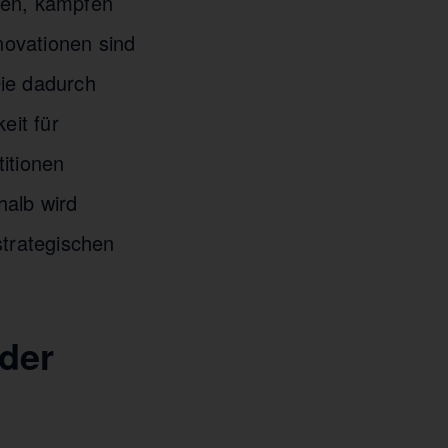
ren, kämpfen
novationen sind
Die dadurch
eit für
itionen
halb wird
trategischen
der