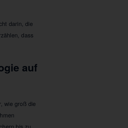
ht darin, die
rzählen, dass
ogie auf
, wie groß die
nehmen
chern bis zu