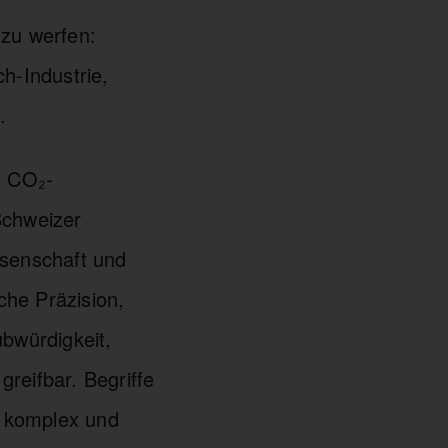
 zu werfen:
h-Industrie,
.
f CO₂-
Schweizer
ssenschaft und
sche Präzision,
ubwürdigkeit,
reifbar. Begriffe
n komplex und