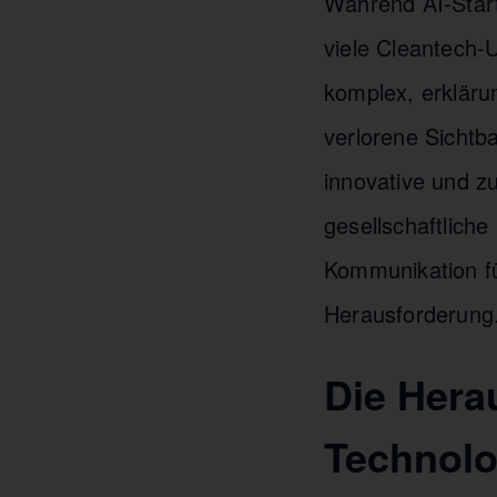
Während AI-Start
viele Cleantech-
komplex, erkläru
verlorene Sichtba
innovative und z
gesellschaftlich
Kommunikation f
Herausforderung
Die Hera
Technolo