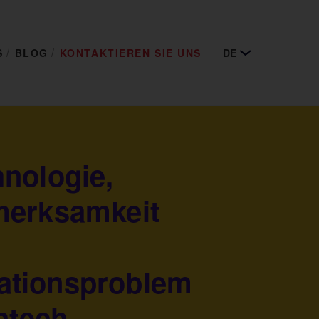
S
BLOG
KONTAKTIEREN SIE UNS
DE
nologie,
merksamkeit
tionsproblem
ntech-