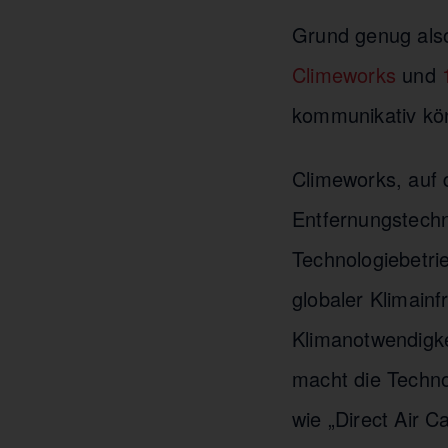
Grund genug also
Climeworks
und
kommunikativ kön
Climeworks, auf 
Entfernungstechn
Technologiebetri
globaler Klimainf
Klimanotwendigkei
macht die Techno
wie „Direct Air C