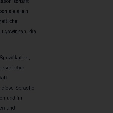
ation schafft
ch sie allein
haftliche
zu gewinnen, die
Spezifikation,
ersönlicher
tatt
e diese Sprache
ken und im
nen und