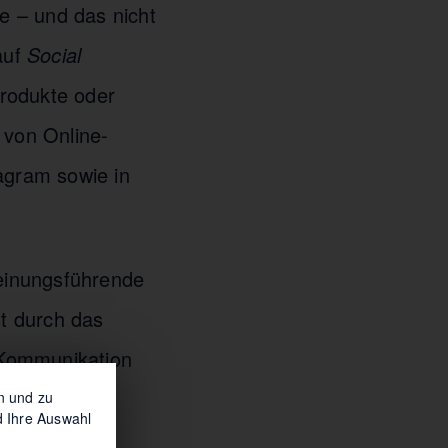
e – und das nicht
auf
Social
rodukte oder
 von Online-
agram sowie in
Meinungsführende
st durch das
 Kommunikation
en und zu
d Ihre Auswahl