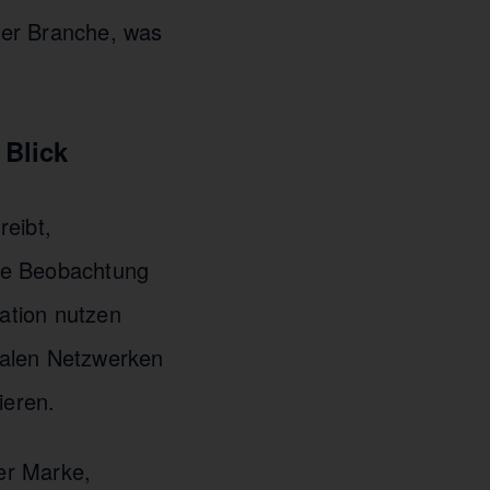
rer Branche, was
 Blick
reibt,
che Beobachtung
ation nutzen
ialen Netzwerken
ieren.
ner Marke,