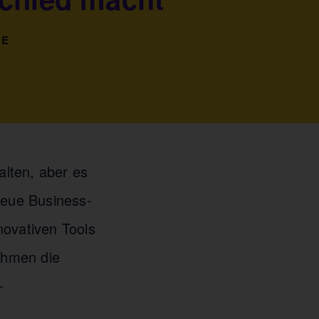
CE
alten, aber es
neue Business-
novativen Tools
ehmen die
-