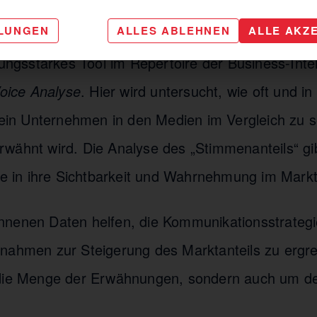
e Analyse: Wie laut ist Ihr Unternehme
LLUNGEN
ALLES ABLEHNEN
ALLE AKZ
tungsstarkes Tool im Repertoire der Business-Inte
oice Analyse
. Hier wird untersucht, wie oft und i
n Unternehmen in den Medien im Vergleich zu s
wähnt wird. Die Analyse des „Stimmenanteils“ g
cke in ihre Sichtbarkeit und Wahrnehmung im Markt
nenen Daten helfen, die Kommunikationsstrategi
nahmen zur Steigerung des Marktanteils zu ergre
 die Menge der Erwähnungen, sondern auch um de