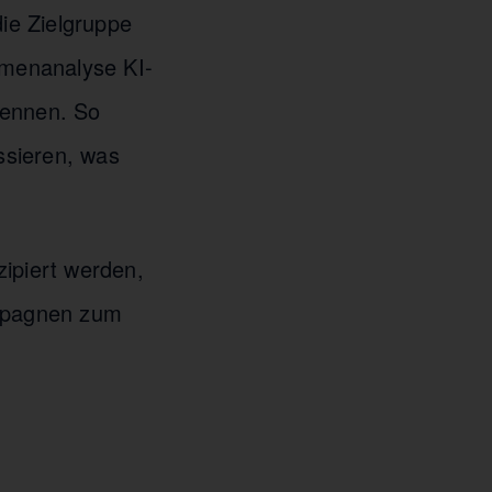
die Zielgruppe
emenanalyse KI-
kennen. So
ssieren, was
ipiert werden,
ampagnen zum