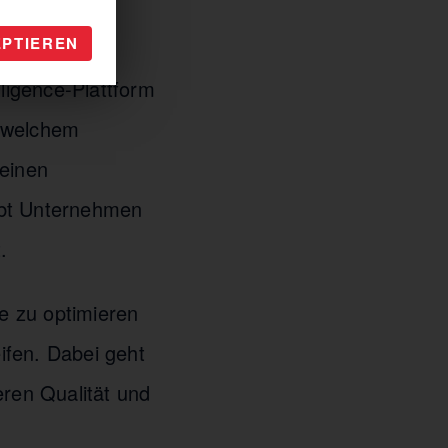
n?
EPTIEREN
lligence-Plattform
n welchem
einen
ibt Unternehmen
.
e zu optimieren
ifen. Dabei geht
ren Qualität und