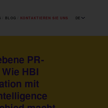
S
BLOG
KONTAKTIEREN SIE UNS
DE
ebene PR-
: Wie HBI
tion mit
ntelligence
chied macht