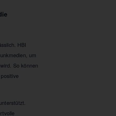
die
sslich. HBI
dfunkmedien, um
t wird. So können
positive
nterstützt.
tvolle