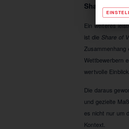
Share of Voic
EINSTE
Ein weiteres leis
ist die
Share of V
Zusammenhang ei
Wettbewerbern er
wertvolle Einbli
Die daraus gewon
und gezielte Maß
es nicht nur um
Kontext.