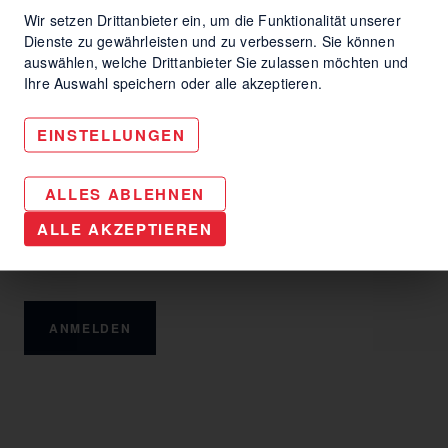
Wir setzen Drittanbieter ein, um die Funktionalität unserer
Dienste zu gewährleisten und zu verbessern. Sie können
auswählen, welche Drittanbieter Sie zulassen möchten und
Ihre Auswahl speichern oder alle akzeptieren.
EINSTELLUNGEN
Immer auf dem
ALLES ABLEHNEN
Laufenden bleiben mit
ALLE AKZEPTIEREN
dem HBI-Newsletter
ANMELDEN