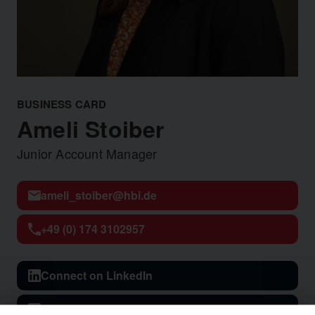
BUSINESS CARD
Ameli Stoiber
Junior Account Manager
ameli_stoiber@hbi.de
+49 (0) 174 3102957
Connect on LinkedIn
Connect on Xing